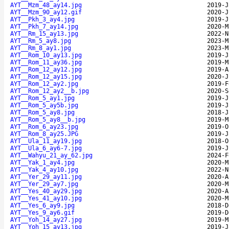
AYT__Mzm_48_ay14.jpg
2019-J
AYT__Mzm_90_ay12.gif
2020-J
AYT__Pkh_3_ay4.jpg
2019-J
AYT__Pkh_7_ay14.jpg
2020-M
AYT__Rm_15_ay13.jpg
2022-N
AYT__Rm_5_ay8.jpg
2023-M
AYT__Rm_8_ay1.jpg
2023-M
AYT__Rom_10_ay13.jpg
2019-J
AYT__Rom_11_ay36.jpg
2019-M
AYT__Rom_12_ay12.jpg
2019-A
AYT__Rom_12_ay15.jpg
2020-J
AYT__Rom_12_ay2.jpg
2019-F
AYT__Rom_12_ay2__b.jpg
2020-S
AYT__Rom_5_ay1.jpg
2019-J
AYT__Rom_5_ay5b.jpg
2019-J
AYT__Rom_5_ay8.jpg
2018-J
AYT__Rom_5_ay8__b.jpg
2019-M
AYT__Rom_6_ay23.jpg
2019-O
AYT__Rom_8_ay25.JPG
2019-J
AYT__Ula_11_ay19.jpg
2018-O
AYT__Ula_6_ay6-7.jpg
2019-J
AYT__Wahyu_21_ay_62.jpg
2024-F
AYT__Yak_1_ay4.jpg
2020-M
AYT__Yak_4_ay10.jpg
2022-N
AYT__Yer_29_ay11.jpg
2020-A
AYT__Yer_29_ay7.jpg
2020-M
AYT__Yes_40_ay29.jpg
2020-A
AYT__Yes_41_ay10.jpg
2020-M
AYT__Yes_6_ay9.jpg
2018-D
AYT__Yes_9_ay6.gif
2019-D
AYT__Yoh_14_ay27.jpg
2019-M
AYT__Yoh_15_ay13.jpg
2019-J