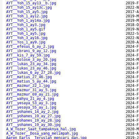
AYT__Yoh_15_ay13__b.jpg
2019-F
AYT__Yoh_15_ay13c.jpg
2022-N
AYT__Yoh_15_ay5.jpg
2017-A
AYT__Yoh_1_ay12.jpg
2019-M
AYT__Yoh_1_ay14a.jpg
2019-M
AYT__Yoh_1_ay3.jpg
2018-O
AYT__Yoh_1_ay5.gif
2019-N
AYT__Yoh_1_ay5.jpg
2022-S
AYT__Yoh_3_ay16.jpg
2022-N
AYT__Yos_1_ay9.jpg
2020-A
AYT__efesus_6_ay_2.jpg
2024-F
AYT__ibrani_9_ay_12.jpg
2024-F
AYT__kis_7_ay_59.jpg
2024-F
AYT__kolose_3_ay_20.jpg
2024-M
AYT__lukas_23_ay_34.jpg
2024-F
AYT__lukas_23_ay_46.jpg
2024-F
AYT__lukas_6_ay_27_28.jpg
2024-F
AYT__matius_27_46.jpg
2024-F
AYT__matius_5_ay_44.jpg
2024-F
AYT__mazmur_22_1.jpg
2024-F
AYT__mazmur_31_ay_5.jpg
2024-F
AYT__mazmur_69_ay_21.jpg
2024-F
AYT__wahyu_21_ay_4.jpg
2024-F
AYT__yesaya_53_ay_3.jpg
2024-F
AYT__yesaya_55_ay_1.jpg
2024-F
AYT__yohanes_14_ay_2.jpg
2024-F
AYT__yohanes_19_ay_27.jpg
2024-F
AYT__yohanes_19_ay_28.jpg
2024-F
AYT__yohanes_19_ay_30.jpg
2024-F
A_W_Tozer_Saat_tampaknya_hal.jpg
2020-M
A_W_Tozer__Dosa_yang_melimpah.jpg
2018-A
Aaron_Earls__Teruslah_mencari_dan.jpg
2019-J