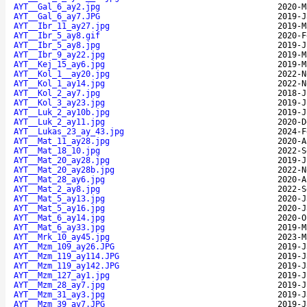
AYT__Gal_6_ay2.jpg
2020-M
AYT__Gal_6_ay7.JPG
2019-J
AYT__Ibr_11_ay27.jpg
2019-M
AYT__Ibr_5_ay8.gif
2020-F
AYT__Ibr_5_ay8.jpg
2019-J
AYT__Ibr_9_ay22.jpg
2019-M
AYT__Kej_15_ay6.jpg
2019-M
AYT__Kol_1__ay20.jpg
2022-N
AYT__Kol_1_ay14.jpg
2022-N
AYT__Kol_2_ay7.jpg
2018-J
AYT__Kol_3_ay23.jpg
2019-J
AYT__Luk_2_ay10b.jpg
2019-J
AYT__Luk_2_ay11.jpg
2020-D
AYT__Lukas_23_ay_43.jpg
2024-F
AYT__Mat_11_ay28.jpg
2020-A
AYT__Mat_18_10.jpg
2022-S
AYT__Mat_20_ay28.jpg
2019-J
AYT__Mat_20_ay28b.jpg
2022-N
AYT__Mat_28_ay6.jpg
2020-A
AYT__Mat_2_ay8.jpg
2022-S
AYT__Mat_5_ay13.jpg
2020-J
AYT__Mat_5_ay16.jpg
2020-J
AYT__Mat_6_ay14.jpg
2020-O
AYT__Mat_6_ay33.jpg
2019-M
AYT__Mrk_10_ay45.jpg
2023-M
AYT__Mzm_109_ay26.JPG
2019-J
AYT__Mzm_119_ay114.JPG
2019-J
AYT__Mzm_119_ay142.JPG
2019-J
AYT__Mzm_127_ay1.jpg
2019-J
AYT__Mzm_28_ay7.jpg
2019-J
AYT__Mzm_31_ay3.jpg
2019-J
AYT__Mzm_39_ay7.JPG
2019-J