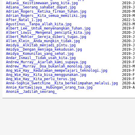
Adiana__Keistimewaan_yang_kita.jpg
2019-J
Adiana__Seorang_sahabat_dapat.jpg
2019-J
Adrian_Rogers__Ketika_firman_Tuhan.jpg
2020-M
Adrian_Rogers__Kita_semua_memiliki.jpg
2019-M
After_Natal_1.jpg
2022-S
Agustinus__Tanpa_allah_kita.jpg
2023-M
Albert_Lee__Untuk_menyenangkan_Tuhan.jpg
2019-F
Albert_Lowis__Mengenal_pencipta_kita.jpg
2020-J
Albert_Mohler__Gereja_diberi_tugas.jpg
2019-J
Allen_Klein__Anda_mungkin_tidak.jpg
2020-J
Amidya__Alkitab_menjadi_pintu.jpg
2019-J
Amidya__Dengan_menjaga_kekudusan.jpg
2019-J
Amidya__Komunitas_yang_sehat.jpg
2019-J
Andar_Ismail__Tidak_usah_kita.jpg
2019-J
Andrew_Murray__Ajarlah_kami_supaya.jpg
2019-F
Andrew__Murray__Doa_bukanlah_monolog.jpg
2023-M
Ang_Wie_Hay__Kedalaman_mempelajari_teknologi.jpg
2019-F
Ang_Wie_Hay__Kita_bisa_menggunakan.jpg
2019-F
Ang_Wie_Hay__Kita_perlu_terus.jpg
2019-F
Anne-Sophie_Swetchine__Kita_berkelimpahan_melalui.jpg
2020-A
Annie_Kartawijaya__Hubungan_orang_tua.jpg
2019-A
Anonim__Jadilah_seorang_