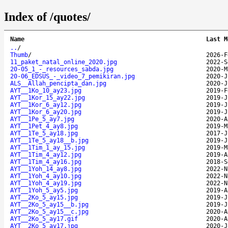
Index of /quotes/
Name
Last M
..
/
Thumb
/
2026-F
11_paket_natal_online_2020.jpg
2022-S
20-05_1_-_resources_sabda.jpg
2020-M
20-06_EDSUS_-_video_7_pemikiran.jpg
2020-J
ALS__Allah_pencipta_dan.jpg
2020-J
AYT__1Ko_10_ay23.jpg
2019-F
AYT__1Kor_15_ay22.jpg
2019-J
AYT__1Kor_6_ay12.jpg
2019-J
AYT__1Kor_6_ay20.jpg
2019-J
AYT__1Pe_5_ay7.jpg
2020-A
AYT__1Pet_4_ay8.jpg
2019-M
AYT__1Te_5_ay18.jpg
2017-J
AYT__1Te_5_ay18__b.jpg
2019-J
AYT__1Tim_1_ay_15.jpg
2019-M
AYT__1Tim_4_ay12.jpg
2019-A
AYT__1Tim_4_ay16.jpg
2018-S
AYT__1Yoh_14_ay8.jpg
2022-N
AYT__1Yoh_4_ay10.jpg
2022-N
AYT__1Yoh_4_ay19.jpg
2022-N
AYT__1Yoh_5_ay5.jpg
2019-A
AYT__2Ko_5_ay15.jpg
2019-J
AYT__2Ko_5_ay15__b.jpg
2019-J
AYT__2Ko_5_ay15__c.jpg
2020-A
AYT__2Ko_5_ay17.gif
2020-A
AYT__2Ko_5_ay17.jpg
2020-J