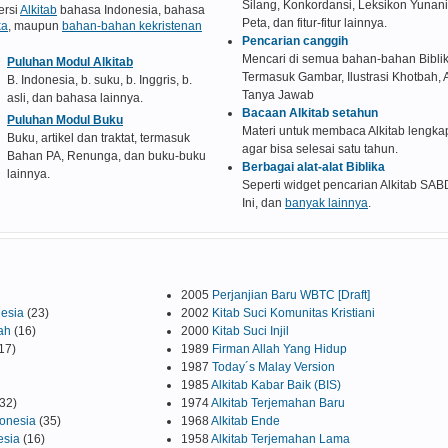
Silang, Konkordansi, Leksikon Yunani
ersi
Alkitab
bahasa Indonesia, bahasa
Peta, dan fitur-fitur lainnya.
ka
, maupun
bahan-bahan kekristenan
Pencarian canggih
Mencari di semua bahan-bahan Bibli
Puluhan Modul Alkitab
Termasuk Gambar, Ilustrasi Khotbah, A
B. Indonesia, b. suku, b. Inggris, b.
Tanya Jawab
asli, dan bahasa lainnya.
Bacaan Alkitab setahun
Puluhan Modul Buku
Materi untuk membaca Alkitab lengka
Buku, artikel dan traktat, termasuk
agar bisa selesai satu tahun.
Bahan PA, Renunga, dan buku-buku
Berbagai alat-alat Biblika
lainnya.
Seperti widget pencarian Alkitab SAB
Ini, dan
banyak lainnya
.
2005
Perjanjian Baru WBTC [Draft]
nesia
(23)
2002
Kitab Suci Komunitas Kristiani
ah
(16)
2000
Kitab Suci Injil
17)
1989
Firman Allah Yang Hidup
1987
Today´s Malay Version
1985
Alkitab Kabar Baik (BIS)
32)
1974
Alkitab Terjemahan Baru
donesia
(35)
1968
Alkitab Ende
esia
(16)
1958
Alkitab Terjemahan Lama