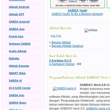
Alkitab Android
SABDA Youth
SABDA Youth To Be a Blesing Globally
Alkitab GPT
SABDA Android
Alkitab Hari Ini
SABDA App
-
Luk 9:62
Komik App
»
Belajar Alkitab
Software SABDA
»
Bacaan Alkitab Setahun
Audio Alkitab
Saat Teduh Hari Ini
BaDeNo
2 Korintus 9:1-5
e-Santapan Harian
- 8/8
Alkitab Karaoke
SMART Bible
Program/Software Alkitab SABDA© Versi 
SABDA AI
SABDA© Versi 4.0
di
AI-4-GOD Center
Kristen Indonesia mem
mudah, dan menyenang
SABDA Info
software Alkitab, yang dikembangkan dari p
dengan "Perpustakaan Elektronik", yang beri
SABDA News
bahan kekristenan lain dalam Bahasa Indone
dengan SABDA© versi 3.0,
SABDA© versi 4.