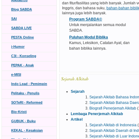
Alkitab.co
dan fitur/fasilitas yang lebih banyak. Jumlah v
Inggris, dan bahasa suku,
bahan-bahan bibli
Blog SABDA
lainnya juga lebih banyak.
SAI
Program SABDA©
Untuk menjalankan semua modul
SABDA LIVE
SABDA.
Puluhan Modul Biblika
PESTA Online
Kamus, Leksikon, Catatan Ayat, dan
i-Humor
bahan biblika lainnya.
C3I - Konseling
PEPAK - Anak
e-MISI
Sejarah Alkitab
Indo Lead - Pemimpin
Sejarah
Pelitaku - Penulis
Sejarah Alkitab Bahasa Indo
SOTeRI - Reformed
Sejarah Alkitab Bahasa Daer
Biografi Penerjemah Alkitab
(
Bio-Kristi
Lembaga Penerjemah Alkitab
Artikel
GUBUK - Buku
Sejarah Alkitab di Indonesia
(
KEKAL - Kesaksian
Sejarah Alkitab Daerah di In
Sejarah Alkitab di Luar Indon