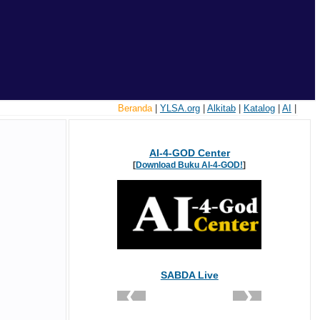
Beranda
|
YLSA.org
|
Alkitab
|
Katalog
|
AI
|
AI-4-GOD Center
[
Download Buku AI-4-GOD!
]
SABDA Live
❮
❯