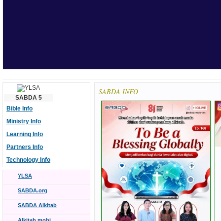
SABDA INFO
SABDA 5
Bible Info
Ministry Info
Learning Info
Partners Info
Technology Info
YLSA
SABDA.org
SABDA Alkitab
Alkitab.mobi