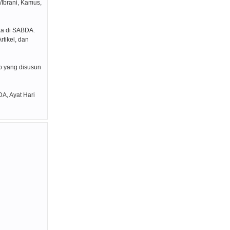
/Ibrani, Kamus,
ka di SABDA.
rtikel, dan
p yang disusun
DA, Ayat Hari