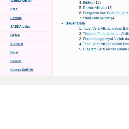
Wanita Kristen
Biblika
(12)
Doktrin Alkitab
(13)
DOA
Pengantar dan Garis Besar K
Remaja
Studi Kata Alkitab
(4)
Bagan Data
SABDA Labs
Tabel Versi Alkitab dalam Ba
Timeline Penerjemahan Alki
GEMA
Perbandingan Ayat Alkitab d
e-Artikel
Tabel Versi Alkitab dalam B
Diagram Versi Alkitab dalam
Natal
Paskah
Kamus SABDA