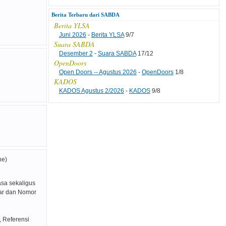
Berita Terbaru dari SABDA
Berita YLSA
Juni 2026
-
Berita YLSA
9/7
Suara SABDA
Desember 2
-
Suara SABDA
17/12
OpenDoors
Open Doors -- Agustus 2026
-
OpenDoors
1/8
KADOS
KADOS Agustus 2/2026
-
KADOS
9/8
ne)
sa sekaligus
ear dan Nomor
, Referensi