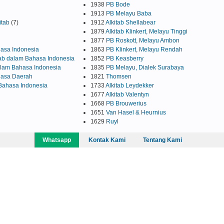
1938
PB Bode
1913
PB Melayu Baba
itab
(7)
1912
Alkitab Shellabear
1879
Alkitab Klinkert, Melayu Tinggi
1877
PB Roskott, Melayu Ambon
hasa Indonesia
1863
PB Klinkert, Melayu Rendah
tab dalam Bahasa Indonesia
1852
PB Keasberry
alam Bahasa Indonesia
1835
PB Melayu, Dialek Surabaya
ahasa Daerah
1821
Thomsen
 Bahasa Indonesia
1733
Alkitab Leydekker
1677
Alkitab Valentyn
1668
PB Brouwerius
1651
Van Hasel & Heurnius
1629
Ruyl
Whatsapp
Kontak Kami
Tentang Kami
Follow Us:
sabda_ylsa
Yayasan Lembaga SABDA
sabda_ylsa
Mores
SABDA Alkitab
Podcast SABDA
Slideshare SABDA
CONTACT
|
GET INVOLVED!
|
DONASI
Copyright
© 1997-
2026
Yayasan Lembaga SABDA (YLSA).
All Rights Reserved.
Bank BCA Cabang Pasar Legi Solo - No. Rekening: 0790266579 - a.n. Yulia Oeniyati