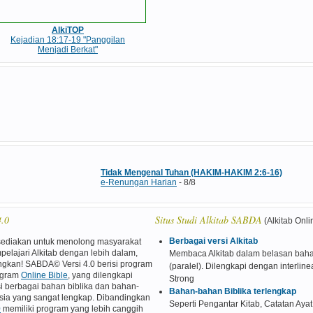
AlkiTOP
Kejadian 18:17-19 "Panggilan
Menjadi Berkat"
Tidak Mengenal Tuhan (HAKIM-HAKIM 2:6-16)
e-Renungan Harian
- 8/8
4.0
Situs Studi Alkitab SABDA
(Alkitab Onli
Berbagai versi Alkitab
sediakan untuk menolong masyarakat
pelajari Alkitab dengan lebih dalam,
Membaca Alkitab dalam belasan baha
kan! SABDA© Versi 4.0 berisi program
(paralel). Dilengkapi dengan interlin
rogram
Online Bible
, yang dilengkapi
Strong
si berbagai bahan biblika dan bahan-
Bahan-bahan Biblika terlengkap
sia yang sangat lengkap. Dibandingkan
Seperti Pengantar Kitab, Catatan Ayat
0
memiliki program yang lebih canggih